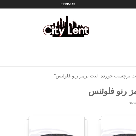
02135043
سیتی
شهر
لنت
لنت
منبع
|CITY
بهترین
ها
LENT
ت برچسب خورده “لنت ترمز رنو فلوئنس”
ز رنو فلوئنس
Sorted
Show
by
popularity