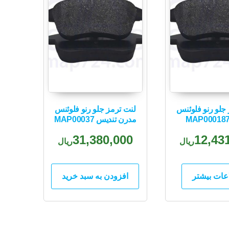
جلو رنو فلوئنس
لنت ترمز جلو رنو فلوئنس
مدرن تندیس MAP00037
31,380,000
12,43
ریال
ریال
عات بیشتر
افزودن به سبد خرید