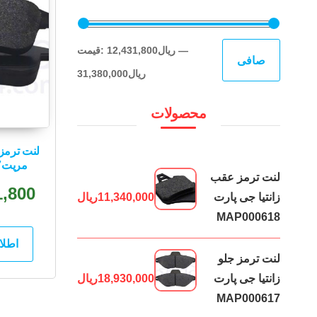
حداقل
حداكثر
—
12,431,800ریال
قيمت:
صافی
قیمت
قيمت
31,380,000ریال
محصولات
لنت ترمز 
مریتMAP000187
لنت ترمز عقب
1,800
زانتیا جی پارت
11,340,000
ریال
MAP000618
اطلا
لنت ترمز جلو
زانتیا جی پارت
18,930,000
ریال
MAP000617