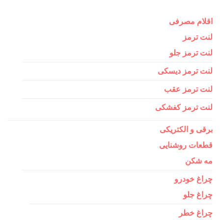
اقلام مصرفی
لنت ترمز
لنت ترمز جلو
لنت ترمز دیسکی
لنت ترمز عقب
لنت ترمز کفشکی
برقی و الکتریکی
قطعات روشنایی
مه شکن
چراغ خودرو
چراغ جلو
چراغ خطر