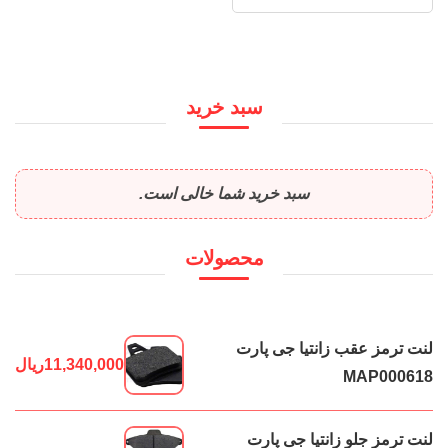
سبد خرید
سبد خرید شما خالی است.
محصولات
لنت ترمز عقب زانتیا جی پارت
11,340,000
ریال
MAP000618
لنت ترمز جلو زانتیا جی پارت