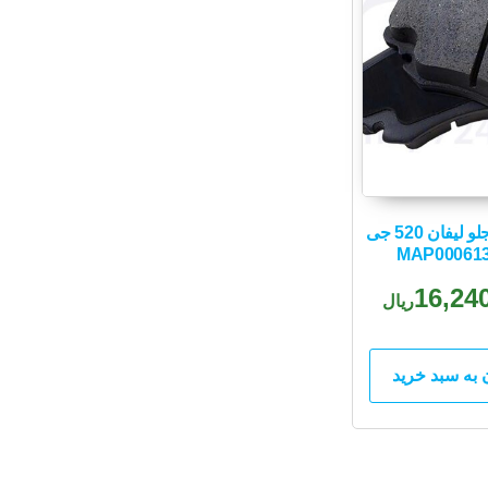
لنت ترمز جلو لیفان 520 جی
16,24
ریال
 به سبد خرید