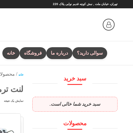
Ski
تهران، خیابان ملت , نبش کوچه قدیم نوایی پلاک 220
t
th
conten
سوالی دارید؟
درباره ما
فروشگاه
خانه
/ محصولات
خانه
سبد خرید
لنت ترمز
نمایش یک نتیجه
سبد خرید شما خالی است.
محصولات