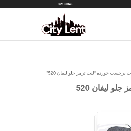
02135043
سیتی
شهر
لنت
لنت
منبع
|CITY
بهترین
ها
LENT
 برچسب خورده “لنت ترمز جلو لیفان 520”
 جلو لیفان 520