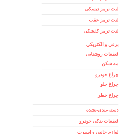
لنت ترمز دیسکی
لنت ترمز عقب
لنت ترمز کفشکی
برقی و الکتریکی
قطعات روشنایی
مه شکن
چراغ خودرو
چراغ جلو
چراغ خطر
دسته-بندی-نشده
قطعات یدکی خودرو
لوازم جانبی و اسپرت