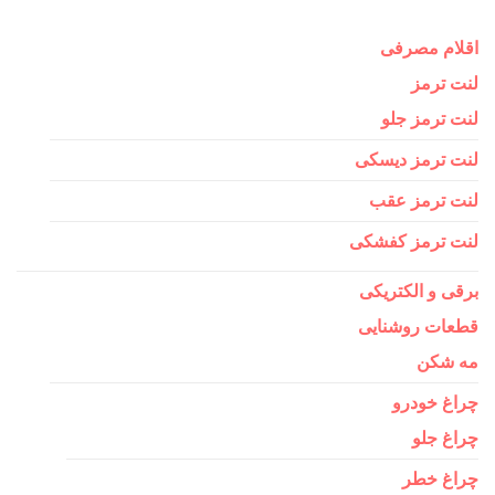
اقلام مصرفی
لنت ترمز
لنت ترمز جلو
لنت ترمز دیسکی
لنت ترمز عقب
لنت ترمز کفشکی
برقی و الکتریکی
قطعات روشنایی
مه شکن
چراغ خودرو
چراغ جلو
چراغ خطر