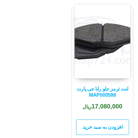
لنت ترمز جلو رانا جی پارت
MAP000586
17,080,000
ریال
افزودن به سبد خرید