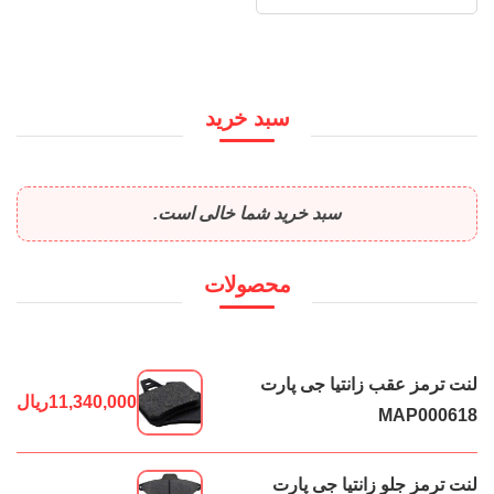
سبد خرید
سبد خرید شما خالی است.
محصولات
لنت ترمز عقب زانتیا جی پارت
11,340,000
ریال
MAP000618
لنت ترمز جلو زانتیا جی پارت