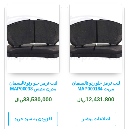
popularity
لنت ترمز جلو رنو تالیسمان
لنت ترمز جلو رنو تالیسمان
مریت MAP000184
مدرن تندیس MAP00038
33,530,000
12,431,800
ریال
ریال
اطلاعات بیشتر
افزودن به سبد خرید