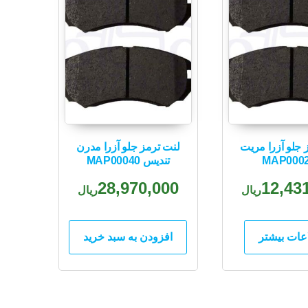
 جلو آزرا مریت
لنت ترمز جلو آزرا مدرن
MAP000
تندیس MAP00040
28,970,000
12,43
ریال
ریال
عات بیشتر
افزودن به سبد خرید