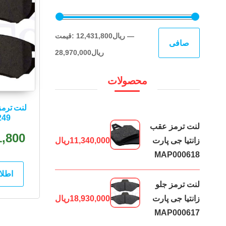
حداقل
حداكثر
—
12,431,800ریال
قيمت:
صافی
قیمت
قيمت
28,970,000ریال
محصولات
لنت ترمز
249
لنت ترمز عقب
1,800
زانتیا جی پارت
11,340,000
ریال
MAP000618
اطلا
لنت ترمز جلو
زانتیا جی پارت
18,930,000
ریال
MAP000617