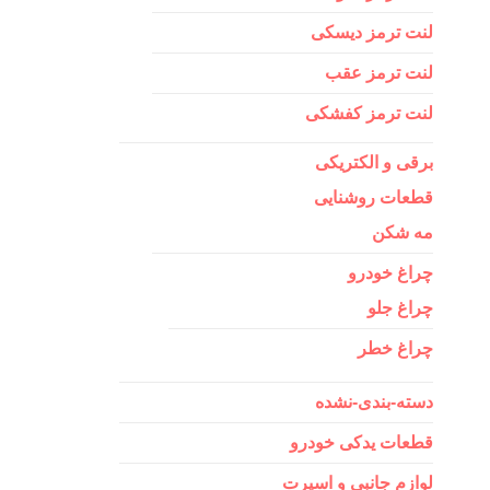
لنت ترمز دیسکی
لنت ترمز عقب
لنت ترمز کفشکی
برقی و الکتریکی
قطعات روشنایی
مه شکن
چراغ خودرو
چراغ جلو
چراغ خطر
دسته-بندی-نشده
قطعات یدکی خودرو
لوازم جانبی و اسپرت