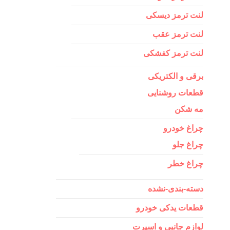
لنت ترمز دیسکی
لنت ترمز عقب
لنت ترمز کفشکی
برقی و الکتریکی
قطعات روشنایی
مه شکن
چراغ خودرو
چراغ جلو
چراغ خطر
دسته-بندی-نشده
قطعات یدکی خودرو
لوازم جانبی و اسپرت