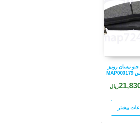
جلو نیسان رونیز
MAP00
21,83
ریال
عات بیشتر