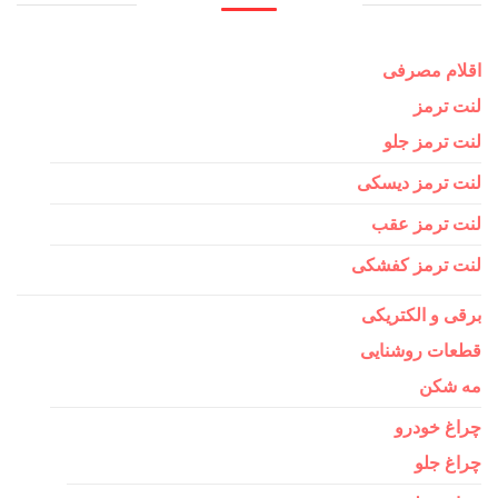
اقلام مصرفی
لنت ترمز
لنت ترمز جلو
لنت ترمز دیسکی
لنت ترمز عقب
لنت ترمز کفشکی
برقی و الکتریکی
قطعات روشنایی
مه شکن
چراغ خودرو
چراغ جلو