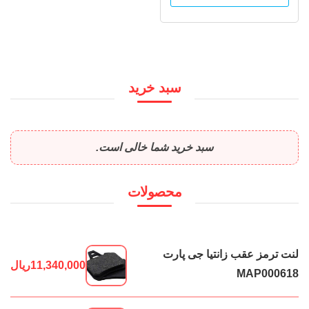
سبد خرید
سبد خرید شما خالی است.
محصولات
لنت ترمز عقب زانتیا جی پارت
11,340,000
ریال
MAP000618