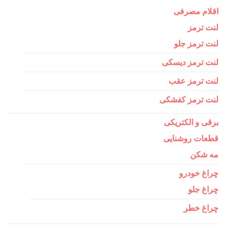
اقلام مصرفی
لنت ترمز
لنت ترمز جلو
لنت ترمز دیسکی
لنت ترمز عقب
لنت ترمز کفشکی
برقی و الکتریکی
قطعات روشنایی
مه شکن
چراغ خودرو
چراغ جلو
چراغ خطر