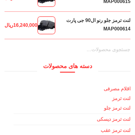
MAP000615
لنت ترمز جلو رنو ال90 جی پارت
16,240,000
ریال
MAP000614
جستجو
جستجو
برای:
دسته های محصولات
اقلام مصرفی
لنت ترمز
لنت ترمز جلو
لنت ترمز دیسکی
لنت ترمز عقب