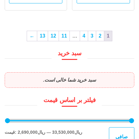
←
13
12
11
…
4
3
2
1
سبد خرید
سبد خرید شما خالی است.
فیلتر بر اساس قیمت
حدا
حدا
33,530,000ریال
—
2,690,000ریال
قيمت:
صافی