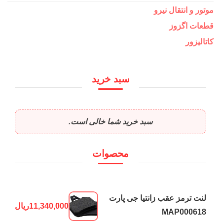
موتور و انتقال نیرو
قطعات اگزوز
کاتالیزور
سبد خرید
سبد خرید شما خالی است.
محصوات
لنت ترمز عقب زانتیا جی پارت
11,340,000
ریال
MAP000618