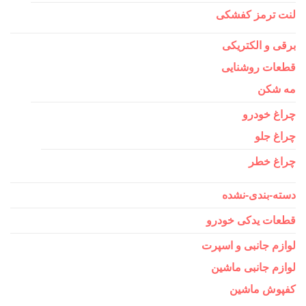
لنت ترمز کفشکی
برقی و الکتریکی
قطعات روشنایی
مه شکن
چراغ خودرو
چراغ جلو
چراغ خطر
دسته-بندی-نشده
قطعات یدکی خودرو
لوازم جانبی و اسپرت
لوازم جانبی ماشین
کفپوش ماشین