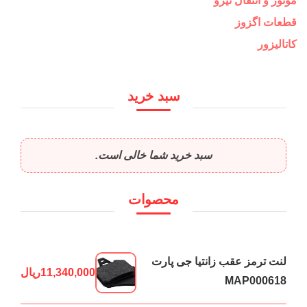
موتور و انتقال نیرو
قطعات اگزوز
کاتالیزور
سبد خرید
سبد خرید شما خالی است.
محصوات
لنت ترمز عقب زانتیا جی پارت
11,340,000
ریال
MAP000618