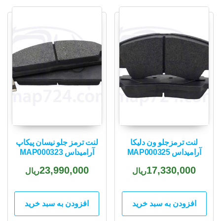
popularity
لنت ترمزجلو ون دلیکا
لنت ترمز جلو نیسان پیکاپ
آرامیداس MAP000325
آرامیداس MAP000323
23,990,000
17,330,000
ریال
ریال
افزودن به سبد خرید
افزودن به سبد خرید