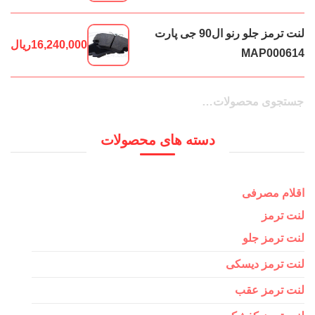
لنت ترمز جلو رنو ال90 جی پارت
16,240,000
ریال
MAP000614
جستجو
جستجو
برای:
دسته های محصولات
اقلام مصرفی
لنت ترمز
لنت ترمز جلو
لنت ترمز دیسکی
لنت ترمز عقب