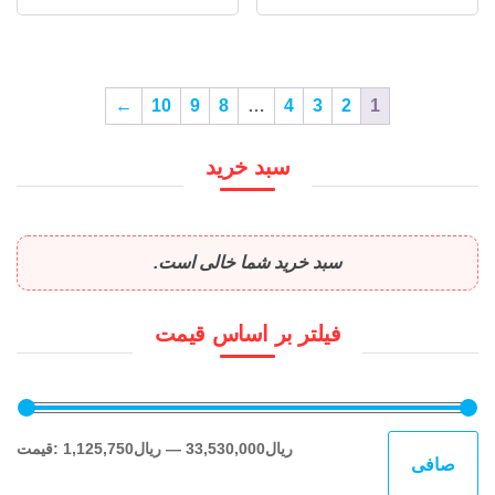
←
10
9
8
…
4
3
2
1
سبد خرید
سبد خرید شما خالی است.
فیلتر بر اساس قیمت
حدا
حدا
33,530,000ریال
—
1,125,750ریال
قيمت:
صافی
قی
قي