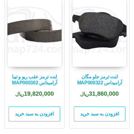
لنت ترمز جلو مگان
لنت ترمز عقب ریو و تیبا
آرامیداس MAP000322
آرامیداس MAP000302
19,820,000
31,860,000
ریال
ریال
افزودن به سبد خرید
افزودن به سبد خرید