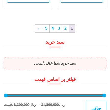
←
5
4
3
2
1
سبد خرید
سبد خرید شما خالی است.
فیلتر بر اساس قیمت
حدا
حدا
31,860,000ریال
—
8,300,000ریال
قيمت:
صافی