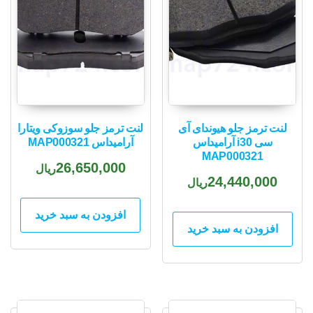
لنت ترمز جلو هیوندای آی
لنت ترمز جلو سوزوکی ویتارا
سی i30 آرامیداس
آرامیداس MAP000321
MAP000321
26,650,000
ریال
24,440,000
ریال
افزودن به سبد خرید
افزودن به سبد خرید