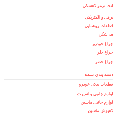
لنت ترمز کفشکی
برقی و الکتریکی
قطعات روشنایی
مه شکن
چراغ خودرو
چراغ جلو
چراغ خطر
دسته-بندی-نشده
قطعات یدکی خودرو
لوازم جانبی و اسپرت
لوازم جانبی ماشین
کفپوش ماشین